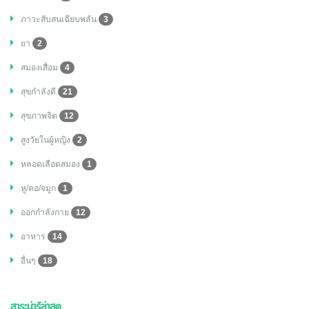
ภาวะสับสนเฉียบพลัน
3
ยา
2
สมองเสื่อม
4
สุขกำลังดี
21
สุขภาพจิต
12
สูงวัยในผู้หญิง
2
หลอดเลือดสมอง
1
หู/คอ/จมูก
1
ออกกำลังกาย
12
อาหาร
14
อื่นๆ
18
สาระน่ารู้ล่าสุด