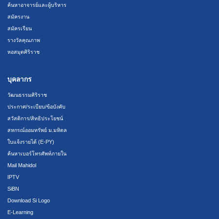
ค้นหาอาจารย์และผู้บริหาร
สมัครงาน
สมัครเรียน
รางวัลคุณภาพ
หอสมุดศิริราช
บุคลากร
วัฒนธรรมศิริราช
ประกาศ/ระเบียบ/ข้อบังคับ
สวัสดิการ/สิทธิประโยชน์
สหกรณ์ออมทรัพย์ ม.มหิดล
ใบแจ้งรายได้ (E-PY)
ค้นหาเบอร์โทรศัพท์ภายใน
Mail Mahidol
IPTV
SiBN
Download Si Logo
E-Learning