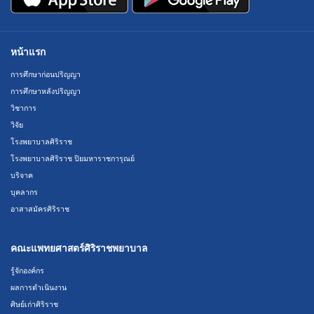
หน้าแรก
การศึกษาก่อนปริญญา
การศึกษาหลังปริญญา
วิชาการ
วิจัย
โรงพยาบาลศิริราช
โรงพยาบาลศิริราช ปิยมหาราชการุณย์
บริจาค
บุคลากร
อาสาสมัครศิริราช
คณะแพทยศาสตร์ศิริราชพยาบาล
รู้จักองค์กร
ผลการดำเนินงาน
ศิษย์เก่าศิริราช