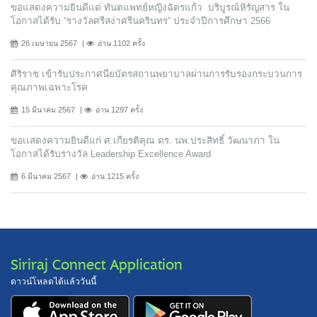
ขอแสดงความยินดีแด่ ทันตแพทย์หญิงฉัตรแก้ว บริบูรณ์หิรัญสาร ใน
โอกาสได้รับ “รางวัลศรีสง่าศรีนครินทร” ประจำปีการศึกษา 2566
26 เมษายน 2567
อ่าน 1102 ครั้ง
ศิริราช เข้ารับประกาศนียบัตรสถานพยาบาลผ่านการรับรองกระบวนการ
คุณภาพเฉพาะโรค
15 มีนาคม 2567
อ่าน 1297 ครั้ง
ขอเเสดงความยินดีแก่ ศ.เกียรติคุณ ดร. นพ.ประสิทธิ์ วัฒนาภา ใน
โอกาสได้รับรางวัล Leadership Excellence Award
6 มีนาคม 2567
อ่าน 1215 ครั้ง
Siriraj Connect Application
ดาวน์โหลดได้แล้ววันนี้