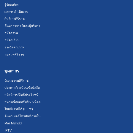
รู้จักองค์กร
ผลการดำเนินงาน
ศิษย์เก่าศิริราช
ค้นหาอาจารย์และผู้บริหาร
สมัครงาน
สมัครเรียน
รางวัลคุณภาพ
หอสมุดศิริราช
บุคลากร
วัฒนธรรมศิริราช
ประกาศ/ระเบียบ/ข้อบังคับ
สวัสดิการ/สิทธิประโยชน์
สหกรณ์ออมทรัพย์ ม.มหิดล
ใบแจ้งรายได้ (E-PY)
ค้นหาเบอร์โทรศัพท์ภายใน
Mail Mahidol
IPTV