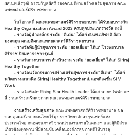
ผศ.นพ.ธีรวุฒิ ธรรมวิบูลย์ศรี รองคณบดีฝ่ายสร้างเสริมสุขภาพ คณะ
แพทยศาสตร์ศิริราชพยาบาล
ในโอกาสนี้
คณะแพทยศาสตร์ศิริราชพยาบาล ได้รับมอบรางวัล
Healthy Organization Award 2023 ครบทุกประเภทรางวัล
ดังนี้
- รางวัลผู้นำองค์กร ระดับ “ดีเด่น” ได้แก่ ศ.นพ.อภิชาติ อัศว
มงคลกุล คณบดีคณะแพทยศาสตร์ศิริราชพยาบาล
- รางวัลทีมผู้นำสุขภาพ ระดับ “ยอดเยี่ยม” ได้แก่ โรงพยาบาล
ศิริราช ปิยมหาราชการุณย์
- รางวัลกระบวนการดำเนินงาน ระดับ “ยอดเยี่ยม” ได้แก่ Siriraj
Healthy Together
- รางวัลนวัตกรรมการสร้างเสริมสุขภาพ ระดับ“ดีเด่น” ได้แก่
นวัตกรรมแนวคิด Siriraj Healthy Together & แอพลิเคชั่น Si V
Work
- รางวัลพิเศษ Rising Star Health Leader ได้แก่ นายธวัชชัย แซ่
ลี้ งานสร้างเสริมสุขภาพ คณะแพทยศาสตร์ศิริราชพยาบาล
งานสร้างเสริมสุขภาพ
คณะแพทยศาสตร์ศิริราชพยาบาล ขอ
ขอบคุณเครือข่ายคนไทยไร้พุง ราชวิทยาลัยอายุรแพทย์แห่ง
ประเทศไทย ตลอดจนภาควิชา/หน่วยงานภายในคณะฯ และผู้ที่มีส่วน
เกี่ยวข้องทุกท่าน ที่มีส่วนขับเคลื่อนองค์กรสุขภาพดีให้บรรลุ