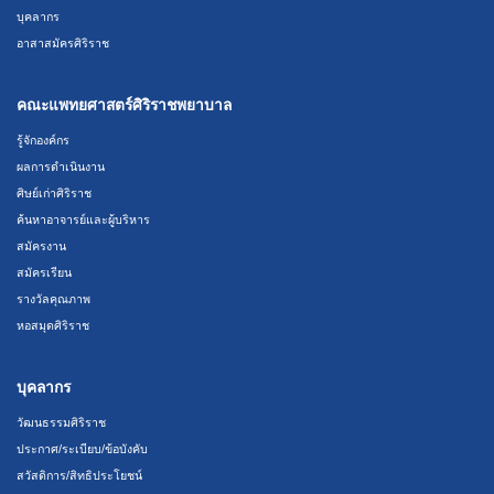
บุคลากร
อาสาสมัครศิริราช
คณะแพทยศาสตร์ศิริราชพยาบาล
รู้จักองค์กร
ผลการดำเนินงาน
ศิษย์เก่าศิริราช
ค้นหาอาจารย์และผู้บริหาร
สมัครงาน
สมัครเรียน
รางวัลคุณภาพ
หอสมุดศิริราช
บุคลากร
วัฒนธรรมศิริราช
ประกาศ/ระเบียบ/ข้อบังคับ
สวัสดิการ/สิทธิประโยชน์