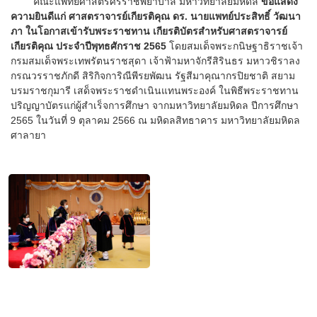
คณะแพทยศาสตร์ศิริราชพยาบาล มหาวิทยาลัยมหิดล
ขอแสดง
ความยินดีแก่ ศาสตราจารย์เกียรติคุณ ดร. นายแพทย์ประสิทธิ์ วัฒนา
ภา ในโอกาสเข้ารับพระราชทาน เกียรติบัตรสำหรับศาสตราจารย์
เกียรติคุณ ประจำปีพุทธศักราช 2565
โดยสมเด็จพระกนิษฐาธิราชเจ้า
กรมสมเด็จพระเทพรัตนราชสุดา เจ้าฟ้ามหาจักรีสิรินธร มหาวชิราลง
กรณวรราชภักดี สิริกิจการิณีพีรยพัฒน รัฐสีมาคุณากรปิยชาติ สยาม
บรมราชกุมารี เสด็จพระราชดำเนินแทนพระองค์ ในพิธีพระราชทาน
ปริญญาบัตรแก่ผู้สำเร็จการศึกษา จากมหาวิทยาลัยมหิดล ปีการศึกษา
2565 ในวันที่ 9 ตุลาคม 2566 ณ มหิดลสิทธาคาร มหาวิทยาลัยมหิดล
ศาลายา