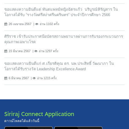
ขอแสดงความยินดีแด่ ทันตแพทย์หญิงฉัตรแก้ว บริบูรณ์หิรัญสาร ใน
โอกาสได้รับ “รางวัลศรีสง่าศรีนครินทร” ประจำปีการศึกษา 2566
26 เมษายน 2567
อ่าน 1102 ครั้ง
ศิริราช เข้ารับประกาศนียบัตรสถานพยาบาลผ่านการรับรองกระบวนการ
คุณภาพเฉพาะโรค
15 มีนาคม 2567
อ่าน 1297 ครั้ง
ขอเเสดงความยินดีแก่ ศ.เกียรติคุณ ดร. นพ.ประสิทธิ์ วัฒนาภา ใน
โอกาสได้รับรางวัล Leadership Excellence Award
6 มีนาคม 2567
อ่าน 1215 ครั้ง
Siriraj Connect Application
ดาวน์โหลดได้แล้ววันนี้