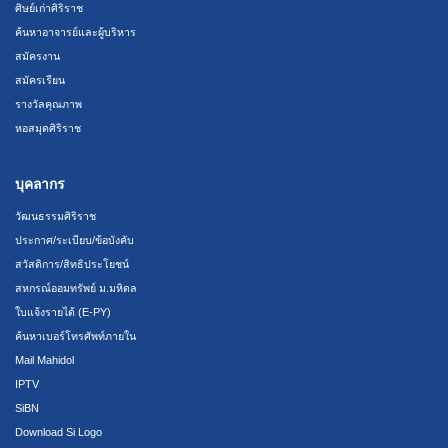
ศิษย์เก่าศิริราช
ค้นหาอาจารย์และผู้บริหาร
สมัครงาน
สมัครเรียน
รางวัลคุณภาพ
หอสมุดศิริราช
บุคลากร
วัฒนธรรมศิริราช
ประกาศ/ระเบียบ/ข้อบังคับ
สวัสดิการ/สิทธิประโยชน์
สหกรณ์ออมทรัพย์ ม.มหิดล
ใบแจ้งรายได้ (E-PY)
ค้นหาเบอร์โทรศัพท์ภายใน
Mail Mahidol
IPTV
SiBN
Download Si Logo