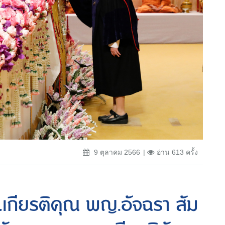
9 ตุลาคม 2566
อ่าน 613 ครั้ง
เกียรติคุณ พญ.อัจฉรา สัม