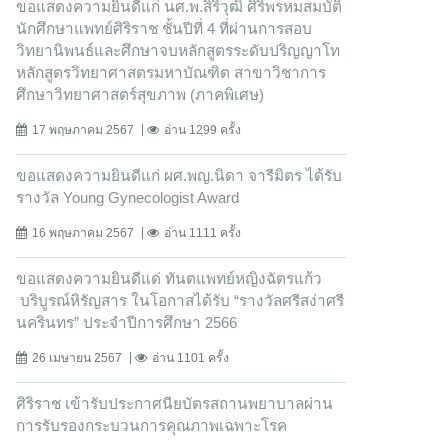
ขอแสดงความยินดีแก่ นศ.พ.สิริวุฒิ ศิริพรหมสมบัติ
นักศึกษาแพทย์ศิริราช ชั้นปีที่ 4 ที่ผ่านการสอบ
วิทยานิพนธ์และศึกษาจบหลักสูตรระดับปริญญาโท
หลักสูตรวิทยาศาสตรมหาบัณฑิต สาขาวิชาการ
ศึกษาวิทยาศาสตร์สุขภาพ (ภาคพิเศษ)
17 พฤษภาคม 2567
อ่าน 1299 ครั้ง
ขอแสดงความยินดีแก่ ผศ.พญ.นิดา จารีมิตร ได้รับ
รางวัล Young Gynecologist Award
16 พฤษภาคม 2567
อ่าน 1111 ครั้ง
ขอแสดงความยินดีแด่ ทันตแพทย์หญิงฉัตรแก้ว
บริบูรณ์หิรัญสาร ในโอกาสได้รับ “รางวัลศรีสง่าศรี
นครินทร” ประจำปีการศึกษา 2566
26 เมษายน 2567
อ่าน 1101 ครั้ง
ศิริราช เข้ารับประกาศนียบัตรสถานพยาบาลผ่าน
การรับรองกระบวนการคุณภาพเฉพาะโรค