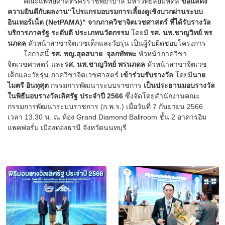
คณะแพทยศาสตร์ศิริราชพยาบาล มหาวิทยลัยมหิดล
ขอแสดง
ความยินดีกับผลงาน“โปรแกรมอบรมการเลี้ยงดูเชิงบวกผ่านระบบ
อินเทอร์เน็ต (NetPAMA)” จากภาควิชาจิตเวชศาสตร์ ที่ได้รับรางวัล
บริการภาครัฐ ระดับดี ประเภทนวัตกรรม
โดยมี
รศ. นพ.ชาญวิทย์ พร
นภดล
หัวหน้าสาขาจิตเวชเด็กและวัยรุ่น เป็นผู้รับผิดชอบโครงการ
โอกาสนี้
รศ. พญ.สุดสบาย จุลกทัพพะ
หัวหน้าภาควิชา
จิตเวชศาสตร์ และ
รศ. นพ.ชาญวิทย์ พรนภดล
หัวหน้าสาขาจิตเวช
เด็กและวัยรุ่น ภาควิชาจิตเวชศาสตร์
เข้าร่วมรับรางวัล
โดยมี
นาย
ไมตรี อินทุสุต
กรรมการพัฒนาระบบราชการ
เป็นประธานมอบรางวัล
ในพิธีมอบรางวัลเลิศรัฐ ประจำปี 2566
ซึ่งจัดโดยสำนักงานคณะ
กรรมการพัฒนาระบบราชการ (ก.พ.ร.) เมื่อวันที่ 7 กันยายน 2566
เวลา 13.30 น. ณ ห้อง Grand Diamond Ballroom ชั้น 2 อาคารอิม
แพคฟอรั่ม เมืองทองธานี จังหวัดนนทบุรี