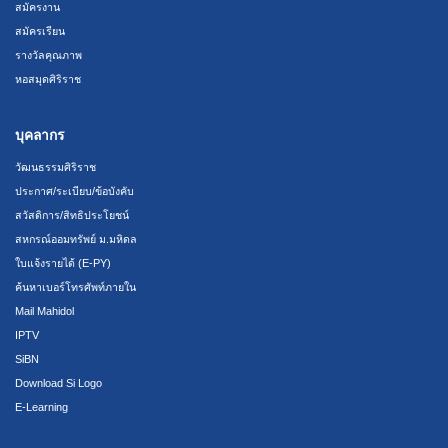
สมัครงาน
สมัครเรียน
รางวัลคุณภาพ
หอสมุดศิริราช
บุคลากร
วัฒนธรรมศิริราช
ประกาศ/ระเบียบ/ข้อบังคับ
สวัสดิการ/สิทธิประโยชน์
สหกรณ์ออมทรัพย์ ม.มหิดล
ใบแจ้งรายได้ (E-PY)
ค้นหาเบอร์โทรศัพท์ภายใน
Mail Mahidol
IPTV
SiBN
Download Si Logo
E-Learning