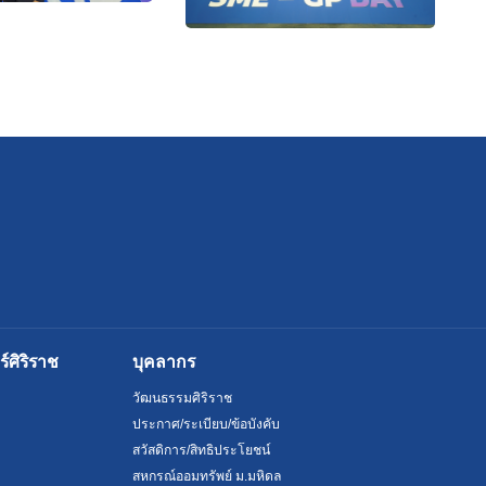
ศิริราช
บุคลากร
วัฒนธรรมศิริราช
ประกาศ/ระเบียบ/ข้อบังคับ
สวัสดิการ/สิทธิประโยชน์
สหกรณ์ออมทรัพย์ ม.มหิดล