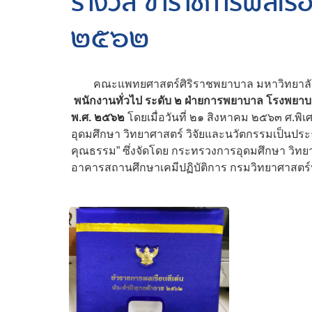
รางวัล ข้าราชการพลเรือ
๒๕๖๒
คณะแพทยศาสตร์ศิริราชพยาบาล มหาวิทยาลั
พนักงานทั่วไป ระดับ ๒ ฝ่ายการพยาบาล โรงพยาบาล
พ.ศ. ๒๕๖๒
โดยเมื่อวันที่ ๒๑ สิงหาคม ๒๕๖๓ ศ.พิ
อุดมศึกษา วิทยาศาสตร์ วิจัยและนวัตกรรมเป็นประ
คุณธรรม” ซึ่งจัดโดย กระทรวงการอุดมศึกษา วิทยาศ
อาคารสถานศึกษาเคมีปฏิบัติการ กรมวิทยาศาสตร์