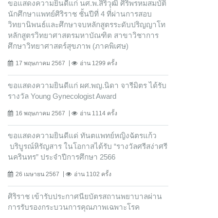
ขอแสดงความยินดีแก่ นศ.พ.สิริวุฒิ ศิริพรหมสมบัติ
นักศึกษาแพทย์ศิริราช ชั้นปีที่ 4 ที่ผ่านการสอบ
วิทยานิพนธ์และศึกษาจบหลักสูตรระดับปริญญาโท
หลักสูตรวิทยาศาสตรมหาบัณฑิต สาขาวิชาการ
ศึกษาวิทยาศาสตร์สุขภาพ (ภาคพิเศษ)
17 พฤษภาคม 2567
อ่าน 1299 ครั้ง
ขอแสดงความยินดีแก่ ผศ.พญ.นิดา จารีมิตร ได้รับ
รางวัล Young Gynecologist Award
16 พฤษภาคม 2567
อ่าน 1114 ครั้ง
ขอแสดงความยินดีแด่ ทันตแพทย์หญิงฉัตรแก้ว
บริบูรณ์หิรัญสาร ในโอกาสได้รับ “รางวัลศรีสง่าศรี
นครินทร” ประจำปีการศึกษา 2566
26 เมษายน 2567
อ่าน 1102 ครั้ง
ศิริราช เข้ารับประกาศนียบัตรสถานพยาบาลผ่าน
การรับรองกระบวนการคุณภาพเฉพาะโรค