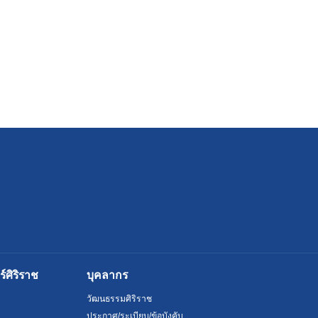
ศิริราช
บุคลากร
วัฒนธรรมศิริราช
ประกาศ/ระเบียบ/ข้อบังคับ