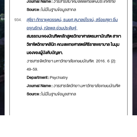
Journal Name :
วารสารสมาคมจิตแพทย์แห่งประเทศไทย
Source :
ไม่มีในฐานข้อมูลสากล
934.
สุชีรา ภัทรายุตวรรตน์, ธนยศ สุมาลย์โรจน์, สร้อยสุดา อิ่ม
อรุณรักษ์, ณัชพล อ่วมประดิษฐ์.
สมรรถนะของบัณฑิตหลักสูตรวิทยาศาสตรมหาบัณฑิต สาขา
วิชาจิตวิทยาคลินิก คณะแพทยศาสตร์ศิริราชพยาบาล ในมุม
มองของผู้บังคับบัญชา.
วารสารจิตวิทยา มหาวิทยาลัยเกษมบัณฑิต
. 2016. 6 (2):
49-59.
Department :
Psychiatry
Journal Name :
วารสารจิตวิทยา มหาวิทยาลัยเกษมบัณฑิต
Source :
ไม่มีในฐานข้อมูลสากล
[
First
] [
<<previous 10 page
] [
<previous
]