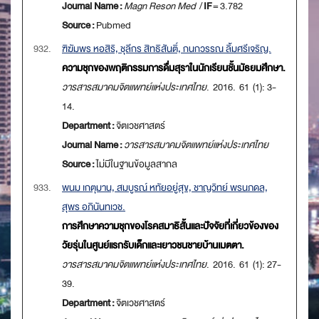
Journal Name :
Magn Reson Med
/
IF
= 3.782
Source :
Pubmed
932.
ฑิฆัมพร หอสิริ, ชุลีกร สิทธิสันติ์, กนกวรรณ ลิ้มศรีเจริญ.
ความชุกของพฤติกรรมการดื่มสุราในนักเรียนชั้นมัธยมศึกษา.
วารสารสมาคมจิตแพทย์แห่งประเทศไทย
. 2016. 61 (1): 3-
14.
Department :
จิตเวชศาสตร์
Journal Name :
วารสารสมาคมจิตแพทย์แห่งประเทศไทย
Source :
ไม่มีในฐานข้อมูลสากล
933.
พนม เกตุมาน, สมบูรณ์ หทัยอยู่สุข, ชาญวิทย์ พรนภดล,
สุพร อภินันทเวช.
การศึกษาความชุกของโรคสมาธิสั้นและปัจจัยที่เกี่ยวข้องของ
วัยรุ่นในศูนย์แรกรับเด็กและเยาวชนชายบ้านเมตตา.
วารสารสมาคมจิตแพทย์แห่งประเทศไทย
. 2016. 61 (1): 27-
39.
Department :
จิตเวชศาสตร์