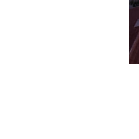
xt>>
] [
Last
]