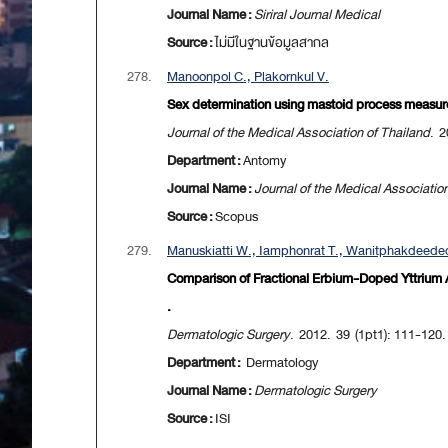
Journal Name :
Siriral Journal Medical
Source :
ไม่มีในฐานข้อมูลสากล
278.
Manoonpol C., Plakornkul V.
Sex determination using mastoid process measur
Journal of the Medical Association of Thailand
. 2
Department :
Antomy
Journal Name :
Journal of the Medical Associatio
Source :
Scopus
279.
Manuskiatti W., Iamphonrat T., Wanitphakdeedec
Comparison of Fractional Erbium-Doped Yttrium A
.
Dermatologic Surgery
. 2012. 39 (1pt1): 111-120.
Department :
Dermatology
Journal Name :
Dermatologic Surgery
Source :
ISI