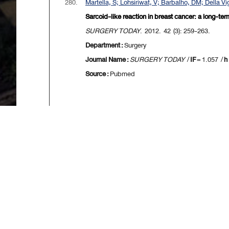
280.
Martella, S; Lohsiriwat, V; Barbalho, DM; Della Vign
Sarcoid-like reaction in breast cancer: a long-term
SURGERY TODAY
. 2012. 42 (3): 259-263.
Department :
Surgery
Journal Name :
SURGERY TODAY
/
IF
= 1.057 /
h
Source :
Pubmed
[
First
] [
<<p