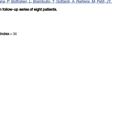
a, P; Bottiglieri, L; Brambullo, T; Gottardi, A; Rietjens, M; Petit, JY.
 follow-up series of eight patients.
 index
= 36
revious 10 page
] [
<previous
] Page
57
58
59
60
61
62
63
64
65
66
[
next>
] [
10 ne