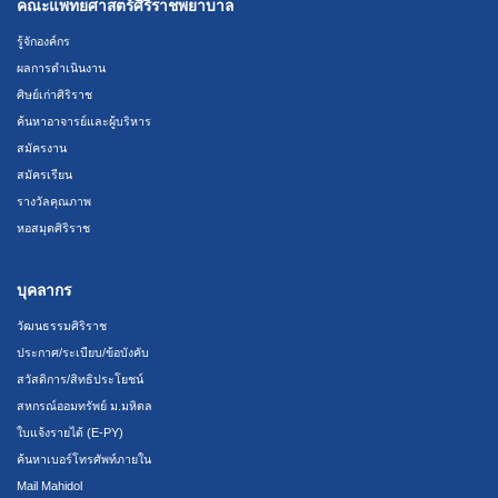
คณะแพทยศาสตร์ศิริราชพยาบาล
รู้จักองค์กร
ผลการดำเนินงาน
ศิษย์เก่าศิริราช
ค้นหาอาจารย์และผู้บริหาร
สมัครงาน
สมัครเรียน
รางวัลคุณภาพ
หอสมุดศิริราช
บุคลากร
วัฒนธรรมศิริราช
ประกาศ/ระเบียบ/ข้อบังคับ
สวัสดิการ/สิทธิประโยชน์
สหกรณ์ออมทรัพย์ ม.มหิดล
ใบแจ้งรายได้ (E-PY)
ค้นหาเบอร์โทรศัพท์ภายใน
Mail Mahidol