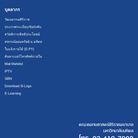
บุคลากร
วัฒนธรรมศิริราช
ประกาศ/ระเบียบ/ข้อบังคับ
สวัสดิการ/สิทธิประโยชน์
สหกรณ์ออมทรัพย์ ม.มหิดล
ใบแจ้งรายได้ (E-PY)
ค้นหาเบอร์โทรศัพท์ภายใน
Mail Mahidol
IPTV
SiBN
Download Si Logo
E-Learning
คณะแพทยศาสตร์ศิริราชพยาบาล
มหาวิทยาลัยมหิดล