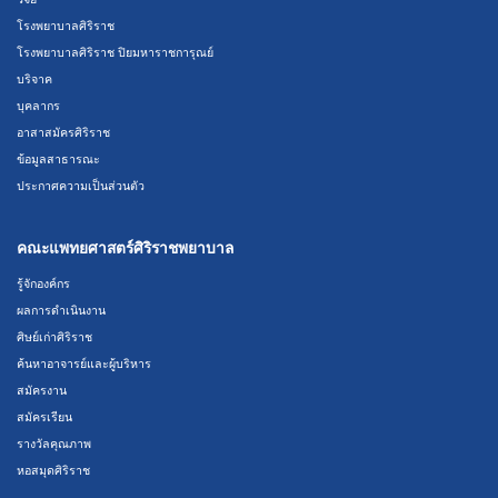
โรงพยาบาลศิริราช
โรงพยาบาลศิริราช ปิยมหาราชการุณย์
บริจาค
บุคลากร
อาสาสมัครศิริราช
ข้อมูลสาธารณะ
ประกาศความเป็นส่วนตัว
คณะแพทยศาสตร์ศิริราชพยาบาล
รู้จักองค์กร
ผลการดำเนินงาน
ศิษย์เก่าศิริราช
ค้นหาอาจารย์และผู้บริหาร
สมัครงาน
สมัครเรียน
รางวัลคุณภาพ
หอสมุดศิริราช