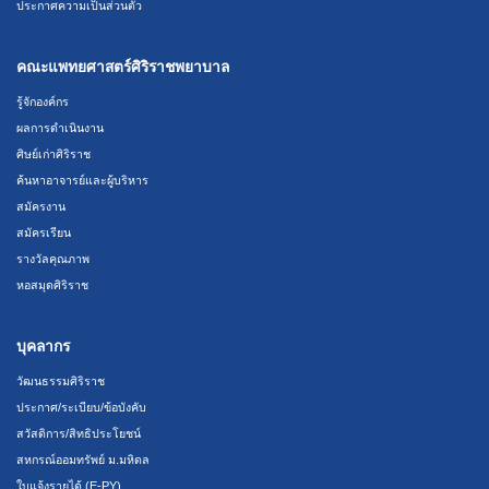
ประกาศความเป็นส่วนตัว
คณะแพทยศาสตร์ศิริราชพยาบาล
รู้จักองค์กร
ผลการดำเนินงาน
ศิษย์เก่าศิริราช
ค้นหาอาจารย์และผู้บริหาร
สมัครงาน
สมัครเรียน
รางวัลคุณภาพ
หอสมุดศิริราช
บุคลากร
วัฒนธรรมศิริราช
ประกาศ/ระเบียบ/ข้อบังคับ
สวัสดิการ/สิทธิประโยชน์
สหกรณ์ออมทรัพย์ ม.มหิดล
ใบแจ้งรายได้ (E-PY)