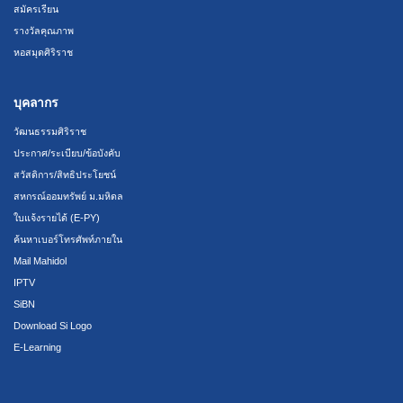
สมัครเรียน
รางวัลคุณภาพ
หอสมุดศิริราช
บุคลากร
วัฒนธรรมศิริราช
ประกาศ/ระเบียบ/ข้อบังคับ
สวัสดิการ/สิทธิประโยชน์
สหกรณ์ออมทรัพย์ ม.มหิดล
ใบแจ้งรายได้ (E-PY)
ค้นหาเบอร์โทรศัพท์ภายใน
Mail Mahidol
IPTV
SiBN
Download Si Logo
E-Learning