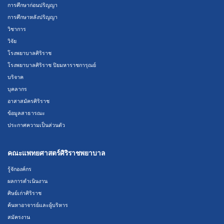
การศึกษาก่อนปริญญา
การศึกษาหลังปริญญา
วิชาการ
วิจัย
โรงพยาบาลศิริราช
โรงพยาบาลศิริราช ปิยมหาราชการุณย์
บริจาค
บุคลากร
อาสาสมัครศิริราช
ข้อมูลสาธารณะ
ประกาศความเป็นส่วนตัว
คณะแพทยศาสตร์ศิริราชพยาบาล
รู้จักองค์กร
ผลการดำเนินงาน
ศิษย์เก่าศิริราช
ค้นหาอาจารย์และผู้บริหาร
สมัครงาน