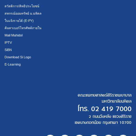
สวัสดิการ/สิทธิประโยชน์
สหกรณ์ออมทรัพย์ ม.มหิดล
ใบแจ้งรายได้ (E-PY)
ค้นหาเบอร์โทรศัพท์ภายใน
Mail Mahidol
IPTV
SiBN
Download Si Logo
E-Learning
คณะแพทยศาสตร์ศิริราชพยาบาล
มหาวิทยาลัยมหิดล
โทร.
02 419 7000
2 ถนนวังหลัง แขวงศิริราช
เขตบางกอกน้อย กรุงเทพฯ 10700