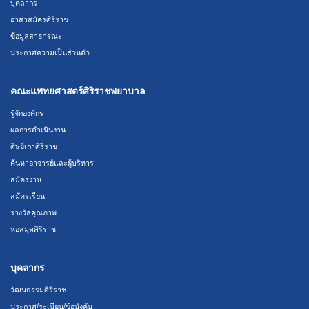
บุคลากร
อาสาสมัครศิริราช
ข้อมูลสาธารณะ
ประกาศความเป็นส่วนตัว
คณะแพทยศาสตร์ศิริราชพยาบาล
รู้จักองค์กร
ผลการดำเนินงาน
ศิษย์เก่าศิริราช
ค้นหาอาจารย์และผู้บริหาร
สมัครงาน
สมัครเรียน
รางวัลคุณภาพ
หอสมุดศิริราช
บุคลากร
วัฒนธรรมศิริราช
ประกาศ/ระเบียบ/ข้อบังคับ