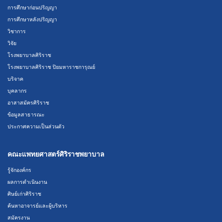
การศึกษาก่อนปริญญา
การศึกษาหลังปริญญา
วิชาการ
วิจัย
โรงพยาบาลศิริราช
โรงพยาบาลศิริราช ปิยมหาราชการุณย์
บริจาค
บุคลากร
อาสาสมัครศิริราช
ข้อมูลสาธารณะ
ประกาศความเป็นส่วนตัว
คณะแพทยศาสตร์ศิริราชพยาบาล
รู้จักองค์กร
ผลการดำเนินงาน
ศิษย์เก่าศิริราช
ค้นหาอาจารย์และผู้บริหาร
สมัครงาน