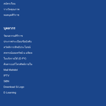
สมัครเรียน
รางวัลคุณภาพ
หอสมุดศิริราช
บุคลากร
วัฒนธรรมศิริราช
ประกาศ/ระเบียบ/ข้อบังคับ
สวัสดิการ/สิทธิประโยชน์
สหกรณ์ออมทรัพย์ ม.มหิดล
ใบแจ้งรายได้ (E-PY)
ค้นหาเบอร์โทรศัพท์ภายใน
Mail Mahidol
IPTV
SiBN
Download Si Logo
E-Learning