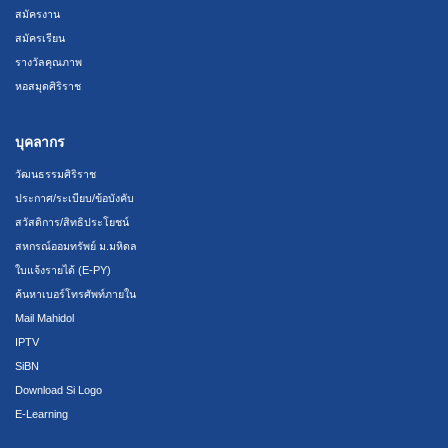
สมัครงาน
สมัครเรียน
รางวัลคุณภาพ
หอสมุดศิริราช
บุคลากร
วัฒนธรรมศิริราช
ประกาศ/ระเบียบ/ข้อบังคับ
สวัสดิการ/สิทธิประโยชน์
สหกรณ์ออมทรัพย์ ม.มหิดล
ใบแจ้งรายได้ (E-PY)
ค้นหาเบอร์โทรศัพท์ภายใน
Mail Mahidol
IPTV
SiBN
Download Si Logo
E-Learning