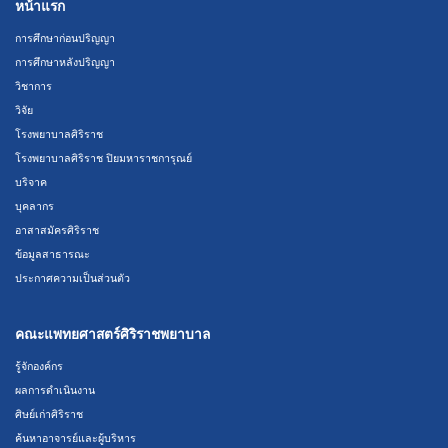
หน้าแรก
การศึกษาก่อนปริญญา
การศึกษาหลังปริญญา
วิชาการ
วิจัย
โรงพยาบาลศิริราช
โรงพยาบาลศิริราช ปิยมหาราชการุณย์
บริจาค
บุคลากร
อาสาสมัครศิริราช
ข้อมูลสาธารณะ
ประกาศความเป็นส่วนตัว
คณะแพทยศาสตร์ศิริราชพยาบาล
รู้จักองค์กร
ผลการดำเนินงาน
ศิษย์เก่าศิริราช
ค้นหาอาจารย์และผู้บริหาร