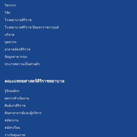
วิชาการ
วิจัย
โรงพยาบาลศิริราช
โรงพยาบาลศิริราช ปิยมหาราชการุณย์
บริจาค
บุคลากร
อาสาสมัครศิริราช
ข้อมูลสาธารณะ
ประกาศความเป็นส่วนตัว
คณะแพทยศาสตร์ศิริราชพยาบาล
รู้จักองค์กร
ผลการดำเนินงาน
ศิษย์เก่าศิริราช
ค้นหาอาจารย์และผู้บริหาร
สมัครงาน
สมัครเรียน
รางวัลคุณภาพ