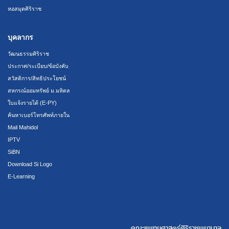
หอสมุดศิริราช
บุคลากร
วัฒนธรรมศิริราช
ประกาศ/ระเบียบ/ข้อบังคับ
สวัสดิการ/สิทธิประโยชน์
สหกรณ์ออมทรัพย์ ม.มหิดล
ใบแจ้งรายได้ (E-PY)
ค้นหาเบอร์โทรศัพท์ภายใน
Mail Mahidol
IPTV
SiBN
Download Si Logo
E-Learning
คณะแพทยศาสตร์ศิริราชพยาบาล