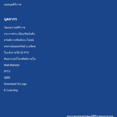
หอสมุดศิริราช
บุคลากร
วัฒนธรรมศิริราช
ประกาศ/ระเบียบ/ข้อบังคับ
สวัสดิการ/สิทธิประโยชน์
สหกรณ์ออมทรัพย์ ม.มหิดล
ใบแจ้งรายได้ (E-PY)
ค้นหาเบอร์โทรศัพท์ภายใน
Mail Mahidol
IPTV
SiBN
Download Si Logo
E-Learning
คณะแพทยศาสตร์ศิริราชพยาบาล