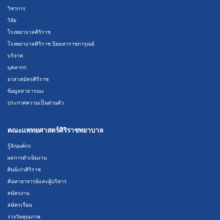
วิชาการ
วิจัย
โรงพยาบาลศิริราช
โรงพยาบาลศิริราช ปิยมหาราชการุณย์
บริจาค
บุคลากร
อาสาสมัครศิริราช
ข้อมูลสาธารณะ
ประกาศความเป็นส่วนตัว
คณะแพทยศาสตร์ศิริราชพยาบาล
รู้จักองค์กร
ผลการดำเนินงาน
ศิษย์เก่าศิริราช
ค้นหาอาจารย์และผู้บริหาร
สมัครงาน
สมัครเรียน
รางวัลคุณภาพ