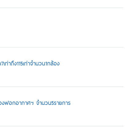
เท่าถึง115เท่าจำนวน1กล้อง
,เครื่องฟอกอากาศฯ จำนวน5รายการ