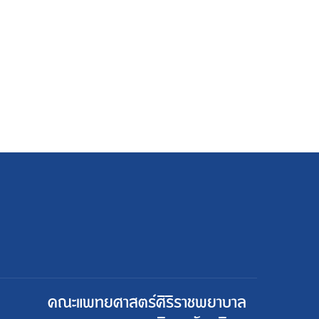
คณะแพทยศาสตร์ศิริราชพยาบาล