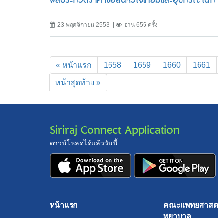
23 พฤศจิกายน 2553
อ่าน 655 ครั้ง
« หน้าแรก
1658
1659
1660
1661
หน้าสุดท้าย »
Siriraj Connect Application
ดาวน์โหลดได้แล้ววันนี้
หน้าแรก
คณะแพทยศาสตร์
พยาบาล