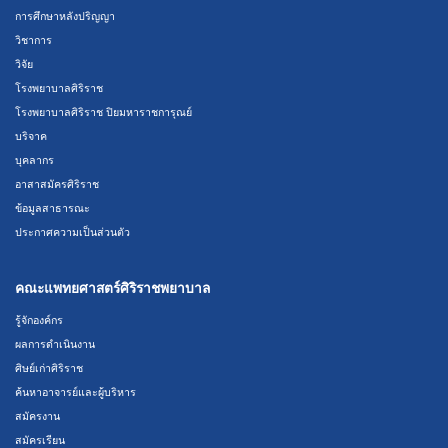
การศึกษาหลังปริญญา
วิชาการ
วิจัย
โรงพยาบาลศิริราช
โรงพยาบาลศิริราช ปิยมหาราชการุณย์
บริจาค
บุคลากร
อาสาสมัครศิริราช
ข้อมูลสาธารณะ
ประกาศความเป็นส่วนตัว
คณะแพทยศาสตร์ศิริราชพยาบาล
รู้จักองค์กร
ผลการดำเนินงาน
ศิษย์เก่าศิริราช
ค้นหาอาจารย์และผู้บริหาร
สมัครงาน
สมัครเรียน