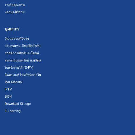
รางวัลคุณภาพ
หอสมุดศิริราช
บุคลากร
วัฒนธรรมศิริราช
ประกาศ/ระเบียบ/ข้อบังคับ
สวัสดิการ/สิทธิประโยชน์
สหกรณ์ออมทรัพย์ ม.มหิดล
ใบแจ้งรายได้ (E-PY)
ค้นหาเบอร์โทรศัพท์ภายใน
Mail Mahidol
IPTV
SiBN
Download Si Logo
E-Learning