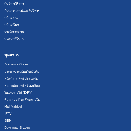
ศิษย์เก่าศิริราช
ค้นหาอาจารย์และผู้บริหาร
สมัครงาน
สมัครเรียน
รางวัลคุณภาพ
หอสมุดศิริราช
บุคลากร
วัฒนธรรมศิริราช
ประกาศ/ระเบียบ/ข้อบังคับ
สวัสดิการ/สิทธิประโยชน์
สหกรณ์ออมทรัพย์ ม.มหิดล
ใบแจ้งรายได้ (E-PY)
ค้นหาเบอร์โทรศัพท์ภายใน
Mail Mahidol
IPTV
SiBN
Download Si Logo