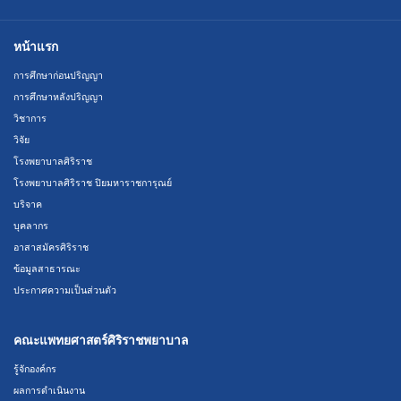
หน้าแรก
การศึกษาก่อนปริญญา
การศึกษาหลังปริญญา
วิชาการ
วิจัย
โรงพยาบาลศิริราช
โรงพยาบาลศิริราช ปิยมหาราชการุณย์
บริจาค
บุคลากร
อาสาสมัครศิริราช
ข้อมูลสาธารณะ
ประกาศความเป็นส่วนตัว
คณะแพทยศาสตร์ศิริราชพยาบาล
รู้จักองค์กร
ผลการดำเนินงาน