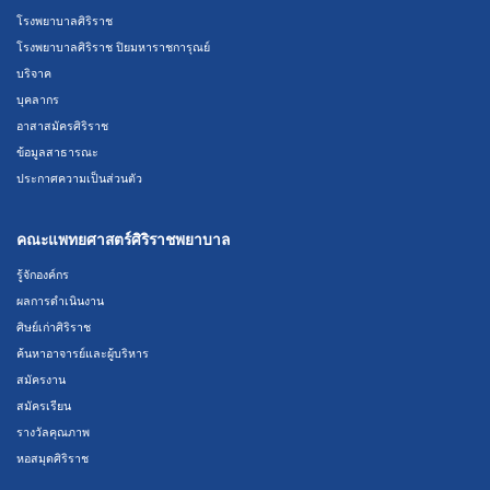
โรงพยาบาลศิริราช
โรงพยาบาลศิริราช ปิยมหาราชการุณย์
บริจาค
บุคลากร
อาสาสมัครศิริราช
ข้อมูลสาธารณะ
ประกาศความเป็นส่วนตัว
คณะแพทยศาสตร์ศิริราชพยาบาล
รู้จักองค์กร
ผลการดำเนินงาน
ศิษย์เก่าศิริราช
ค้นหาอาจารย์และผู้บริหาร
สมัครงาน
สมัครเรียน
รางวัลคุณภาพ
หอสมุดศิริราช