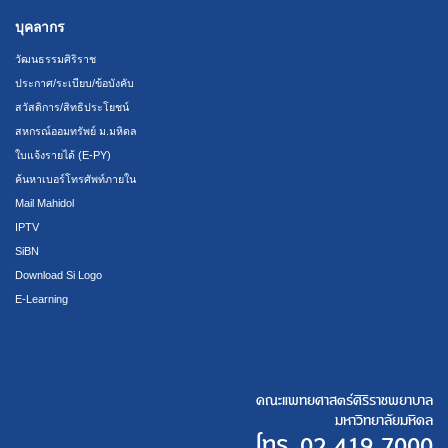
บุคลากร
วัฒนธรรมศิริราช
ประกาศ/ระเบียบ/ข้อบังคับ
สวัสดิการ/สิทธิประโยชน์
สหกรณ์ออมทรัพย์ ม.มหิดล
ใบแจ้งรายได้ (E-PY)
ค้นหาเบอร์โทรศัพท์ภายใน
Mail Mahidol
IPTV
SiBN
Download Si Logo
E-Learning
คณะแพทยศาสตร์ศิริราชพยาบาล
มหาวิทยาลัยมหิดล
โทร.
02 419 7000