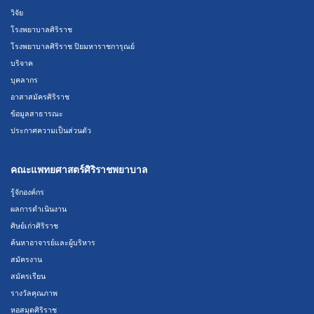
วิจัย
โรงพยาบาลศิริราช
โรงพยาบาลศิริราช ปิยมหาราชการุณย์
บริจาค
บุคลากร
อาสาสมัครศิริราช
ข้อมูลสาธารณะ
ประกาศความเป็นส่วนตัว
คณะแพทยศาสตร์ศิริราชพยาบาล
รู้จักองค์กร
ผลการดำเนินงาน
ศิษย์เก่าศิริราช
ค้นหาอาจารย์และผู้บริหาร
สมัครงาน
สมัครเรียน
รางวัลคุณภาพ
หอสมุดศิริราช