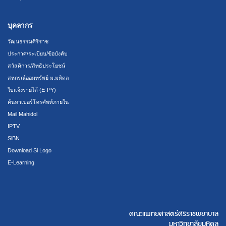
บุคลากร
วัฒนธรรมศิริราช
ประกาศ/ระเบียบ/ข้อบังคับ
สวัสดิการ/สิทธิประโยชน์
สหกรณ์ออมทรัพย์ ม.มหิดล
ใบแจ้งรายได้ (E-PY)
ค้นหาเบอร์โทรศัพท์ภายใน
Mail Mahidol
IPTV
SiBN
Download Si Logo
E-Learning
คณะแพทยศาสตร์ศิริราชพยาบาล
มหาวิทยาลัยมหิดล