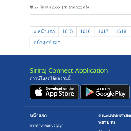
27 มีนาคม 2555
อ่าน 522 ครั้ง
« หน้าแรก
1615
1616
1617
1618
หน้าสุดท้าย »
Siriraj Connect Application
ดาวน์โหลดได้แล้ววันนี้
หน้าแรก
คณะแพทยศาสตร์
พยาบาล
การศึกษาก่อนปริญญา