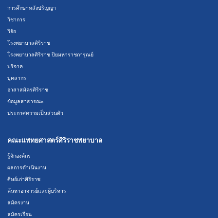
การศึกษาหลังปริญญา
วิชาการ
วิจัย
โรงพยาบาลศิริราช
โรงพยาบาลศิริราช ปิยมหาราชการุณย์
บริจาค
บุคลากร
อาสาสมัครศิริราช
ข้อมูลสาธารณะ
ประกาศความเป็นส่วนตัว
คณะแพทยศาสตร์ศิริราชพยาบาล
รู้จักองค์กร
ผลการดำเนินงาน
ศิษย์เก่าศิริราช
ค้นหาอาจารย์และผู้บริหาร
สมัครงาน
สมัครเรียน