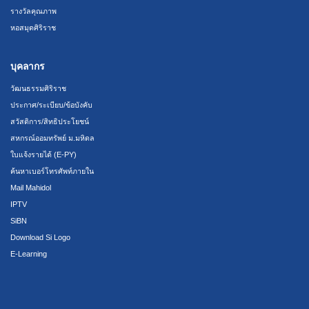
รางวัลคุณภาพ
หอสมุดศิริราช
บุคลากร
วัฒนธรรมศิริราช
ประกาศ/ระเบียบ/ข้อบังคับ
สวัสดิการ/สิทธิประโยชน์
สหกรณ์ออมทรัพย์ ม.มหิดล
ใบแจ้งรายได้ (E-PY)
ค้นหาเบอร์โทรศัพท์ภายใน
Mail Mahidol
IPTV
SiBN
Download Si Logo
E-Learning