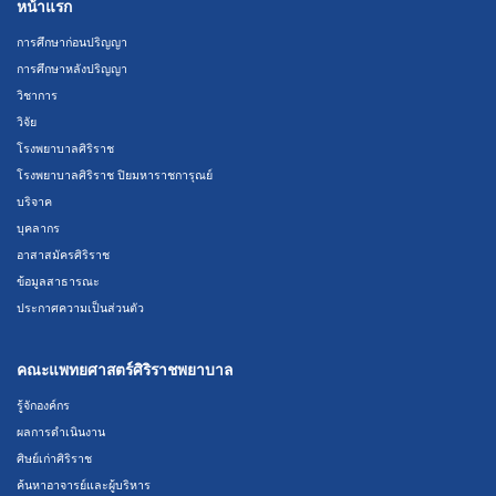
หน้าแรก
การศึกษาก่อนปริญญา
การศึกษาหลังปริญญา
วิชาการ
วิจัย
โรงพยาบาลศิริราช
โรงพยาบาลศิริราช ปิยมหาราชการุณย์
บริจาค
บุคลากร
อาสาสมัครศิริราช
ข้อมูลสาธารณะ
ประกาศความเป็นส่วนตัว
คณะแพทยศาสตร์ศิริราชพยาบาล
รู้จักองค์กร
ผลการดำเนินงาน
ศิษย์เก่าศิริราช
ค้นหาอาจารย์และผู้บริหาร