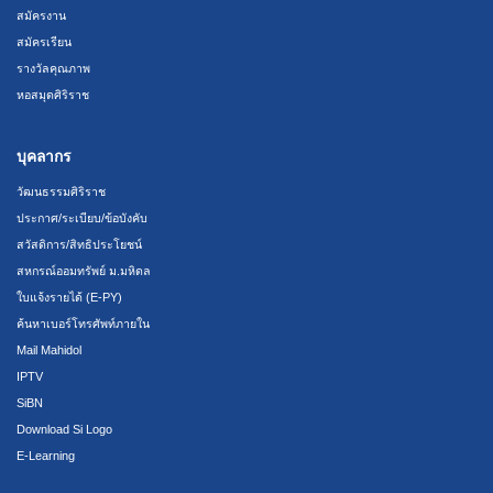
สมัครงาน
สมัครเรียน
รางวัลคุณภาพ
หอสมุดศิริราช
บุคลากร
วัฒนธรรมศิริราช
ประกาศ/ระเบียบ/ข้อบังคับ
สวัสดิการ/สิทธิประโยชน์
สหกรณ์ออมทรัพย์ ม.มหิดล
ใบแจ้งรายได้ (E-PY)
ค้นหาเบอร์โทรศัพท์ภายใน
Mail Mahidol
IPTV
SiBN
Download Si Logo
E-Learning