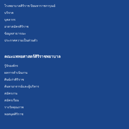
โรงพยาบาลศิริราช ปิยมหาราชการุณย์
บริจาค
บุคลากร
อาสาสมัครศิริราช
ข้อมูลสาธารณะ
ประกาศความเป็นส่วนตัว
คณะแพทยศาสตร์ศิริราชพยาบาล
รู้จักองค์กร
ผลการดำเนินงาน
ศิษย์เก่าศิริราช
ค้นหาอาจารย์และผู้บริหาร
สมัครงาน
สมัครเรียน
รางวัลคุณภาพ
หอสมุดศิริราช