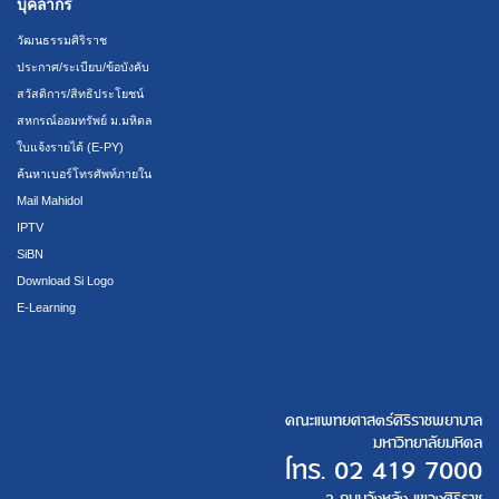
บุคลากร
วัฒนธรรมศิริราช
ประกาศ/ระเบียบ/ข้อบังคับ
สวัสดิการ/สิทธิประโยชน์
สหกรณ์ออมทรัพย์ ม.มหิดล
ใบแจ้งรายได้ (E-PY)
ค้นหาเบอร์โทรศัพท์ภายใน
Mail Mahidol
IPTV
SiBN
Download Si Logo
E-Learning
คณะแพทยศาสตร์ศิริราชพยาบาล
มหาวิทยาลัยมหิดล
โทร.
02 419 7000
2 ถนนวังหลัง แขวงศิริราช