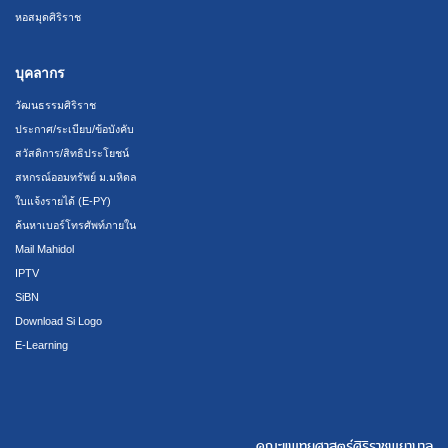
หอสมุดศิริราช
บุคลากร
วัฒนธรรมศิริราช
ประกาศ/ระเบียบ/ข้อบังคับ
สวัสดิการ/สิทธิประโยชน์
สหกรณ์ออมทรัพย์ ม.มหิดล
ใบแจ้งรายได้ (E-PY)
ค้นหาเบอร์โทรศัพท์ภายใน
Mail Mahidol
IPTV
SiBN
Download Si Logo
E-Learning
คณะแพทยศาสตร์ศิริราชพยาบาล