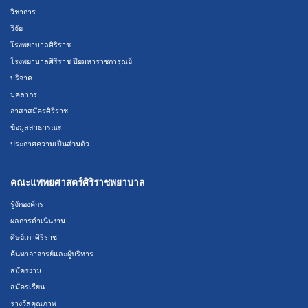
วิชาการ
วิจัย
โรงพยาบาลศิริราช
โรงพยาบาลศิริราช ปิยมหาราชการุณย์
บริจาค
บุคลากร
อาสาสมัครศิริราช
ข้อมูลสาธารณะ
ประกาศความเป็นส่วนตัว
คณะแพทยศาสตร์ศิริราชพยาบาล
รู้จักองค์กร
ผลการดำเนินงาน
ศิษย์เก่าศิริราช
ค้นหาอาจารย์และผู้บริหาร
สมัครงาน
สมัครเรียน
รางวัลคุณภาพ