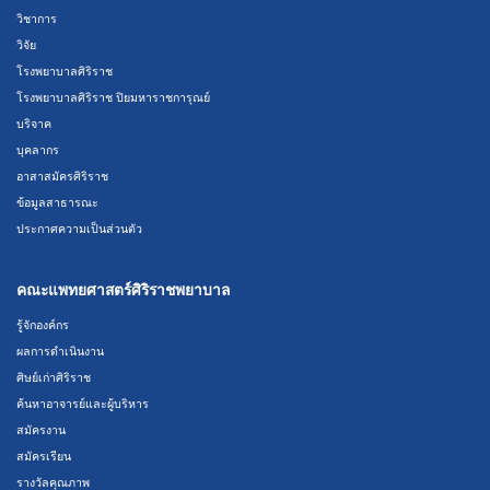
วิชาการ
วิจัย
โรงพยาบาลศิริราช
โรงพยาบาลศิริราช ปิยมหาราชการุณย์
บริจาค
บุคลากร
อาสาสมัครศิริราช
ข้อมูลสาธารณะ
ประกาศความเป็นส่วนตัว
คณะแพทยศาสตร์ศิริราชพยาบาล
รู้จักองค์กร
ผลการดำเนินงาน
ศิษย์เก่าศิริราช
ค้นหาอาจารย์และผู้บริหาร
สมัครงาน
สมัครเรียน
รางวัลคุณภาพ