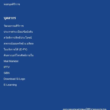
หอสมุดศิริราช
บุคลากร
วัฒนธรรมศิริราช
ประกาศ/ระเบียบ/ข้อบังคับ
สวัสดิการ/สิทธิประโยชน์
สหกรณ์ออมทรัพย์ ม.มหิดล
ใบแจ้งรายได้ (E-PY)
ค้นหาเบอร์โทรศัพท์ภายใน
Mail Mahidol
IPTV
SiBN
Download Si Logo
E-Learning
คณะแพทยศาสตร์ศิริราชพยาบาล