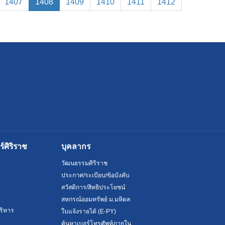
(current)
1407
1408
1409
1410
1411
1412
ศิริราช
บุคลากร
วัฒนธรรมศิริราช
ประกาศ/ระเบียบ/ข้อบังคับ
สวัสดิการ/สิทธิประโยชน์
สหกรณ์ออมทรัพย์ ม.มหิดล
ริหาร
ใบแจ้งรายได้ (E-PY)
ค้นหาเบอร์โทรศัพท์ภายใน