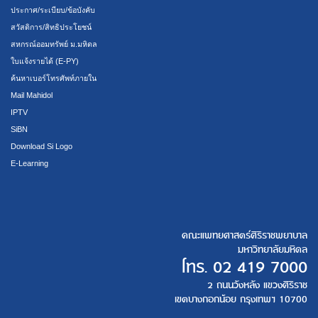
ประกาศ/ระเบียบ/ข้อบังคับ
สวัสดิการ/สิทธิประโยชน์
สหกรณ์ออมทรัพย์ ม.มหิดล
ใบแจ้งรายได้ (E-PY)
ค้นหาเบอร์โทรศัพท์ภายใน
Mail Mahidol
IPTV
SiBN
Download Si Logo
E-Learning
คณะแพทยศาสตร์ศิริราชพยาบาล
มหาวิทยาลัยมหิดล
โทร.
02 419 7000
2 ถนนวังหลัง แขวงศิริราช
เขตบางกอกน้อย กรุงเทพฯ 10700