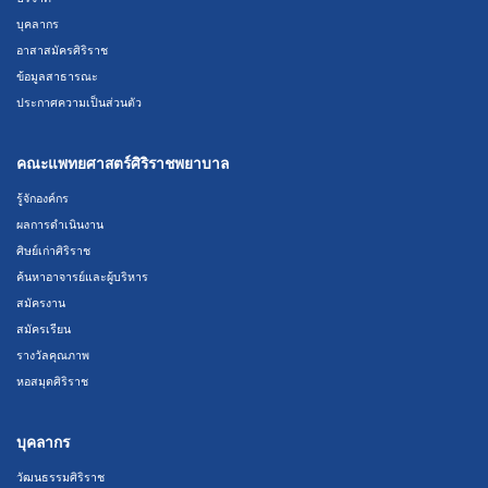
บุคลากร
อาสาสมัครศิริราช
ข้อมูลสาธารณะ
ประกาศความเป็นส่วนตัว
คณะแพทยศาสตร์ศิริราชพยาบาล
รู้จักองค์กร
ผลการดำเนินงาน
ศิษย์เก่าศิริราช
ค้นหาอาจารย์และผู้บริหาร
สมัครงาน
สมัครเรียน
รางวัลคุณภาพ
หอสมุดศิริราช
บุคลากร
วัฒนธรรมศิริราช