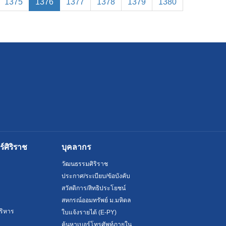
(current)
1375
1376
1377
1378
1379
1380
ศิริราช
บุคลากร
วัฒนธรรมศิริราช
ประกาศ/ระเบียบ/ข้อบังคับ
สวัสดิการ/สิทธิประโยชน์
สหกรณ์ออมทรัพย์ ม.มหิดล
ริหาร
ใบแจ้งรายได้ (E-PY)
ค้นหาเบอร์โทรศัพท์ภายใน