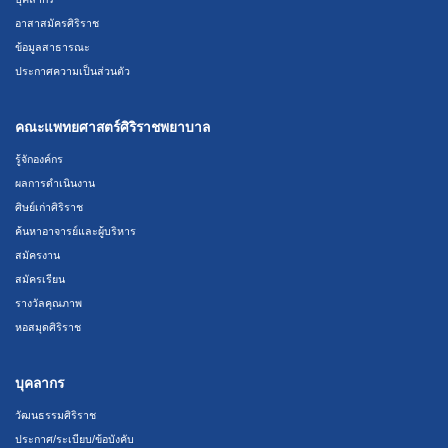
อาสาสมัครศิริราช
ข้อมูลสาธารณะ
ประกาศความเป็นส่วนตัว
คณะแพทยศาสตร์ศิริราชพยาบาล
รู้จักองค์กร
ผลการดำเนินงาน
ศิษย์เก่าศิริราช
ค้นหาอาจารย์และผู้บริหาร
สมัครงาน
สมัครเรียน
รางวัลคุณภาพ
หอสมุดศิริราช
บุคลากร
วัฒนธรรมศิริราช
ประกาศ/ระเบียบ/ข้อบังคับ