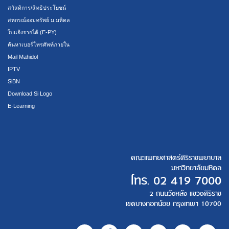
สวัสดิการ/สิทธิประโยชน์
สหกรณ์ออมทรัพย์ ม.มหิดล
ใบแจ้งรายได้ (E-PY)
ค้นหาเบอร์โทรศัพท์ภายใน
Mail Mahidol
IPTV
SiBN
Download Si Logo
E-Learning
คณะแพทยศาสตร์ศิริราชพยาบาล
มหาวิทยาลัยมหิดล
โทร.
02 419 7000
2 ถนนวังหลัง แขวงศิริราช
เขตบางกอกน้อย กรุงเทพฯ 10700