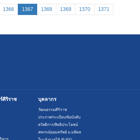
(current)
1366
1367
1368
1369
1370
1371
ศิริราช
บุคลากร
วัฒนธรรมศิริราช
ประกาศ/ระเบียบ/ข้อบังคับ
สวัสดิการ/สิทธิประโยชน์
สหกรณ์ออมทรัพย์ ม.มหิดล
ริหาร
ใบแจ้งรายได้ (E-PY)