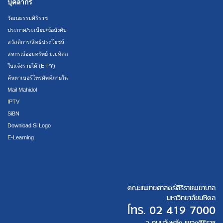
บุคลากร
วัฒนธรรมศิริราช
ประกาศ/ระเบียบ/ข้อบังคับ
สวัสดิการ/สิทธิประโยชน์
สหกรณ์ออมทรัพย์ ม.มหิดล
ใบแจ้งรายได้ (E-PY)
ค้นหาเบอร์โทรศัพท์ภายใน
Mail Mahidol
IPTV
SiBN
Download Si Logo
E-Learning
คณะแพทยศาสตร์ศิริราชพยาบาล
มหาวิทยาลัยมหิดล
โทร.
02 419 7000
2 ถนนวังหลัง แขวงศิริราช