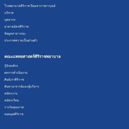
โรงพยาบาลศิริราช ปิยมหาราชการุณย์
บริจาค
บุคลากร
อาสาสมัครศิริราช
ข้อมูลสาธารณะ
ประกาศความเป็นส่วนตัว
คณะแพทยศาสตร์ศิริราชพยาบาล
รู้จักองค์กร
ผลการดำเนินงาน
ศิษย์เก่าศิริราช
ค้นหาอาจารย์และผู้บริหาร
สมัครงาน
สมัครเรียน
รางวัลคุณภาพ
หอสมุดศิริราช