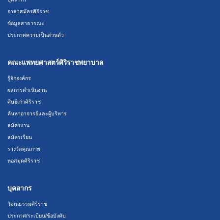
อาสาสมัครศิริราช
ข้อมูลสาธารณะ
ประกาศความเป็นส่วนตัว
คณะแพทยศาสตร์ศิริราชพยาบาล
รู้จักองค์กร
ผลการดำเนินงาน
ศิษย์เก่าศิริราช
ค้นหาอาจารย์และผู้บริหาร
สมัครงาน
สมัครเรียน
รางวัลคุณภาพ
หอสมุดศิริราช
บุคลากร
วัฒนธรรมศิริราช
ประกาศ/ระเบียบ/ข้อบังคับ