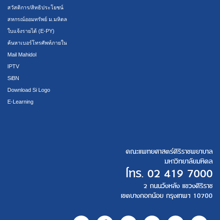
สวัสดิการ/สิทธิประโยชน์
สหกรณ์ออมทรัพย์ ม.มหิดล
ใบแจ้งรายได้ (E-PY)
ค้นหาเบอร์โทรศัพท์ภายใน
Mail Mahidol
IPTV
SiBN
Download Si Logo
E-Learning
คณะแพทยศาสตร์ศิริราชพยาบาล
มหาวิทยาลัยมหิดล
โทร.
02 419 7000
2 ถนนวังหลัง แขวงศิริราช
เขตบางกอกน้อย กรุงเทพฯ 10700