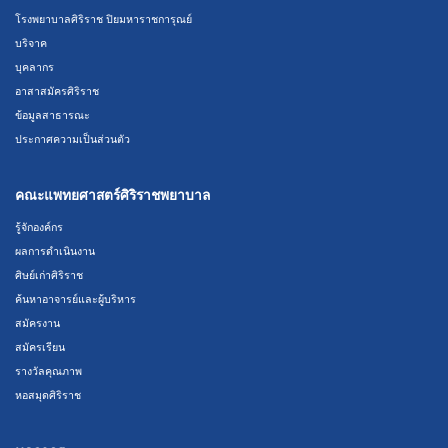
โรงพยาบาลศิริราช ปิยมหาราชการุณย์
บริจาค
บุคลากร
อาสาสมัครศิริราช
ข้อมูลสาธารณะ
ประกาศความเป็นส่วนตัว
คณะแพทยศาสตร์ศิริราชพยาบาล
รู้จักองค์กร
ผลการดำเนินงาน
ศิษย์เก่าศิริราช
ค้นหาอาจารย์และผู้บริหาร
สมัครงาน
สมัครเรียน
รางวัลคุณภาพ
หอสมุดศิริราช