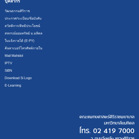
บุคลากร
วัฒนธรรมศิริราช
ประกาศ/ระเบียบ/ข้อบังคับ
สวัสดิการ/สิทธิประโยชน์
สหกรณ์ออมทรัพย์ ม.มหิดล
ใบแจ้งรายได้ (E-PY)
ค้นหาเบอร์โทรศัพท์ภายใน
Mail Mahidol
IPTV
SiBN
Download Si Logo
E-Learning
คณะแพทยศาสตร์ศิริราชพยาบาล
มหาวิทยาลัยมหิดล
โทร.
02 419 7000
2 ถนนวังหลัง แขวงศิริราช