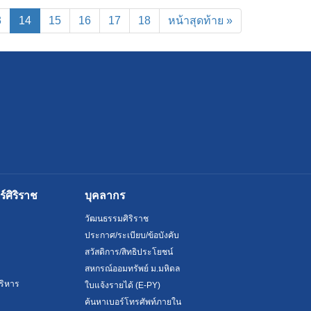
(current)
3
14
15
16
17
18
หน้าสุดท้าย »
ศิริราช
บุคลากร
วัฒนธรรมศิริราช
ประกาศ/ระเบียบ/ข้อบังคับ
สวัสดิการ/สิทธิประโยชน์
สหกรณ์ออมทรัพย์ ม.มหิดล
ริหาร
ใบแจ้งรายได้ (E-PY)
ค้นหาเบอร์โทรศัพท์ภายใน