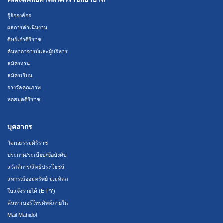
รู้จักองค์กร
ผลการดำเนินงาน
ศิษย์เก่าศิริราช
ค้นหาอาจารย์และผู้บริหาร
สมัครงาน
สมัครเรียน
รางวัลคุณภาพ
หอสมุดศิริราช
บุคลากร
วัฒนธรรมศิริราช
ประกาศ/ระเบียบ/ข้อบังคับ
สวัสดิการ/สิทธิประโยชน์
สหกรณ์ออมทรัพย์ ม.มหิดล
ใบแจ้งรายได้ (E-PY)
ค้นหาเบอร์โทรศัพท์ภายใน
Mail Mahidol