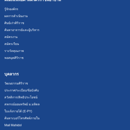
รู้จักองค์กร
ผลการดำเนินงาน
ศิษย์เก่าศิริราช
ค้นหาอาจารย์และผู้บริหาร
สมัครงาน
สมัครเรียน
รางวัลคุณภาพ
หอสมุดศิริราช
บุคลากร
วัฒนธรรมศิริราช
ประกาศ/ระเบียบ/ข้อบังคับ
สวัสดิการ/สิทธิประโยชน์
สหกรณ์ออมทรัพย์ ม.มหิดล
ใบแจ้งรายได้ (E-PY)
ค้นหาเบอร์โทรศัพท์ภายใน
Mail Mahidol