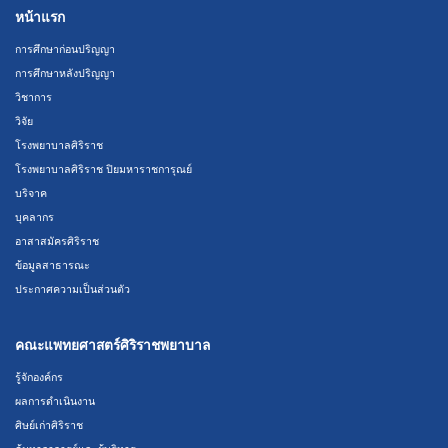
หน้าแรก
การศึกษาก่อนปริญญา
การศึกษาหลังปริญญา
วิชาการ
วิจัย
โรงพยาบาลศิริราช
โรงพยาบาลศิริราช ปิยมหาราชการุณย์
บริจาค
บุคลากร
อาสาสมัครศิริราช
ข้อมูลสาธารณะ
ประกาศความเป็นส่วนตัว
คณะแพทยศาสตร์ศิริราชพยาบาล
รู้จักองค์กร
ผลการดำเนินงาน
ศิษย์เก่าศิริราช