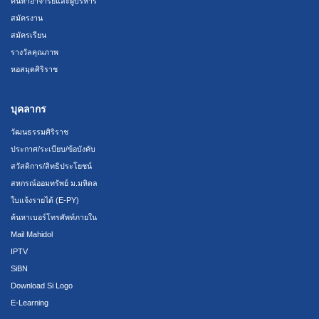
ค้นหาอาจารย์และผู้บริหาร
สมัครงาน
สมัครเรียน
รางวัลคุณภาพ
หอสมุดศิริราช
บุคลากร
วัฒนธรรมศิริราช
ประกาศ/ระเบียบ/ข้อบังคับ
สวัสดิการ/สิทธิประโยชน์
สหกรณ์ออมทรัพย์ ม.มหิดล
ใบแจ้งรายได้ (E-PY)
ค้นหาเบอร์โทรศัพท์ภายใน
Mail Mahidol
IPTV
SiBN
Download Si Logo
E-Learning