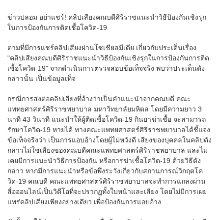
ข่าวปลอม อย่าแชร์! คลิปเสียงคณบดีศิริราชแนะนำวิธีป้องกันเชิงรุก
ในการป้องกันการติดเชื้อโควิด-19
ตามที่มีการแชร์คลิปเสียงผ่านโซเชียลมีเดีย เกี่ยวกับประเด็นเรื่อง
"คลิปเสียงคณบดีศิริราชแนะนำวิธีป้องกันเชิงรุกในการป้องกันการติด
เชื้อโควิด-19" จากดำเนินการตรวจสอบข้อเท็จจริง พบว่าประเด็นดัง
กล่าวนั้น เป็นข้อมูลเท็จ
กรณีการส่งต่อคลิปเสียงที่อ้างว่าเป็นคำแนะนำจากคณบดี คณะ
แพทยศาสตร์ศิริราชพยาบาล มหาวิทยาลัยมหิดล โดยมีความยาว 3
นาที 43 วินาที แนะนำให้ผู้ติดเชื้อโควิด-19 กินยาฆ่าเชื้อ จะสามารถ
รักษาโควิด-19 หายได้ ทางคณะแพทยศาสตร์ศิริราชพยาบาลได้ชี้แจง
ข้อเท็จจริงว่า เป็นการแอบอ้างโดยผู้ไม่หวังดี เสียงของบุคคลในคลิปดัง
กล่าวไม่ใช่เสียงของคณบดีคณะแพทยศาสตร์ศิริราชพยาบาล และไม่
เคยมีการแนะนำวิธีการป้องกัน หรือการฆ่าเชื้อโควิด-19 ด้วยวิธีดัง
กล่าว หากมีการแนะนำหรือข้อพึงระวังเกี่ยวกับสถานการณ์วิกฤตโค
วิด-19 คณบดี คณะแพทยศาสตร์ศิริราชพยาบาลจะทำการแถลงผ่าน
สื่อออนไลน์เป็นวิดีโอที่จะปรากฏทั้งใบหน้าและเสียง โดยไม่มีการเผย
แพร่คลิปเสียงเพียงอย่างเดียว เพื่อป้องกันการแอบอ้าง