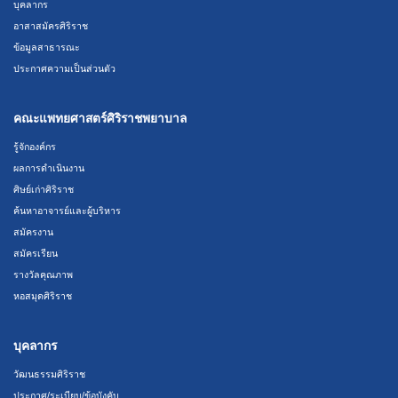
บุคลากร
อาสาสมัครศิริราช
ข้อมูลสาธารณะ
ประกาศความเป็นส่วนตัว
คณะแพทยศาสตร์ศิริราชพยาบาล
รู้จักองค์กร
ผลการดำเนินงาน
ศิษย์เก่าศิริราช
ค้นหาอาจารย์และผู้บริหาร
สมัครงาน
สมัครเรียน
รางวัลคุณภาพ
หอสมุดศิริราช
บุคลากร
วัฒนธรรมศิริราช
ประกาศ/ระเบียบ/ข้อบังคับ