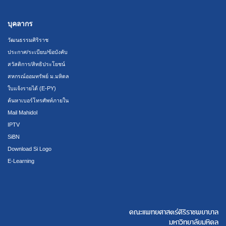
บุคลากร
วัฒนธรรมศิริราช
ประกาศ/ระเบียบ/ข้อบังคับ
สวัสดิการ/สิทธิประโยชน์
สหกรณ์ออมทรัพย์ ม.มหิดล
ใบแจ้งรายได้ (E-PY)
ค้นหาเบอร์โทรศัพท์ภายใน
Mail Mahidol
IPTV
SiBN
Download Si Logo
E-Learning
คณะแพทยศาสตร์ศิริราชพยาบาล
มหาวิทยาลัยมหิดล