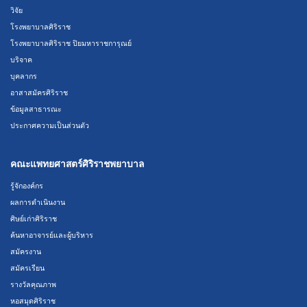
วิจัย
โรงพยาบาลศิริราช
โรงพยาบาลศิริราช ปิยมหาราชการุณย์
บริจาค
บุคลากร
อาสาสมัครศิริราช
ข้อมูลสาธารณะ
ประกาศความเป็นส่วนตัว
คณะแพทยศาสตร์ศิริราชพยาบาล
รู้จักองค์กร
ผลการดำเนินงาน
ศิษย์เก่าศิริราช
ค้นหาอาจารย์และผู้บริหาร
สมัครงาน
สมัครเรียน
รางวัลคุณภาพ
หอสมุดศิริราช