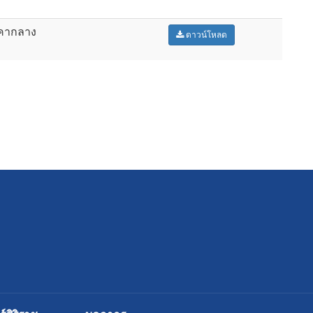
าคากลาง
ดาวน์โหลด