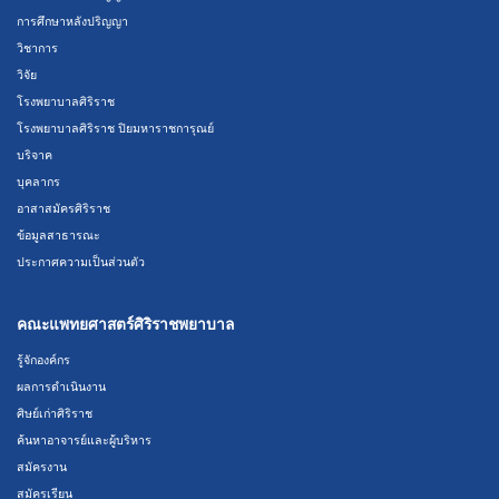
การศึกษาหลังปริญญา
วิชาการ
วิจัย
โรงพยาบาลศิริราช
โรงพยาบาลศิริราช ปิยมหาราชการุณย์
บริจาค
บุคลากร
อาสาสมัครศิริราช
ข้อมูลสาธารณะ
ประกาศความเป็นส่วนตัว
คณะแพทยศาสตร์ศิริราชพยาบาล
รู้จักองค์กร
ผลการดำเนินงาน
ศิษย์เก่าศิริราช
ค้นหาอาจารย์และผู้บริหาร
สมัครงาน
สมัครเรียน