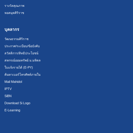
รางวัลคุณภาพ
หอสมุดศิริราช
บุคลากร
วัฒนธรรมศิริราช
ประกาศ/ระเบียบ/ข้อบังคับ
สวัสดิการ/สิทธิประโยชน์
สหกรณ์ออมทรัพย์ ม.มหิดล
ใบแจ้งรายได้ (E-PY)
ค้นหาเบอร์โทรศัพท์ภายใน
Mail Mahidol
IPTV
SiBN
Download Si Logo
E-Learning