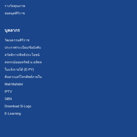
รางวัลคุณภาพ
หอสมุดศิริราช
บุคลากร
วัฒนธรรมศิริราช
ประกาศ/ระเบียบ/ข้อบังคับ
สวัสดิการ/สิทธิประโยชน์
สหกรณ์ออมทรัพย์ ม.มหิดล
ใบแจ้งรายได้ (E-PY)
ค้นหาเบอร์โทรศัพท์ภายใน
Mail Mahidol
IPTV
SiBN
Download Si Logo
E-Learning