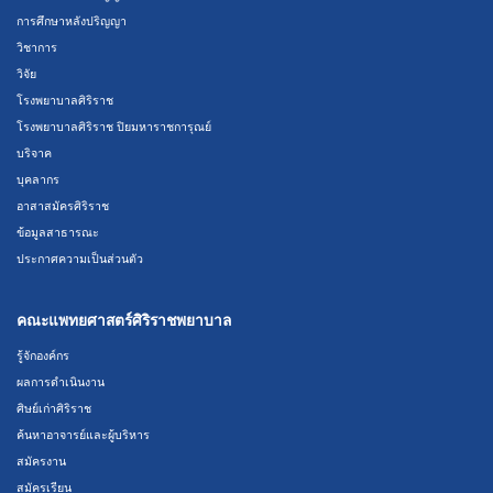
การศึกษาหลังปริญญา
วิชาการ
วิจัย
โรงพยาบาลศิริราช
โรงพยาบาลศิริราช ปิยมหาราชการุณย์
บริจาค
บุคลากร
อาสาสมัครศิริราช
ข้อมูลสาธารณะ
ประกาศความเป็นส่วนตัว
คณะแพทยศาสตร์ศิริราชพยาบาล
รู้จักองค์กร
ผลการดำเนินงาน
ศิษย์เก่าศิริราช
ค้นหาอาจารย์และผู้บริหาร
สมัครงาน
สมัครเรียน