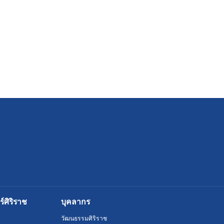
ศิริราช
บุคลากร
วัฒนธรรมศิริราช