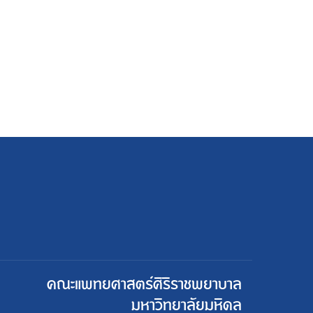
คณะแพทยศาสตร์ศิริราชพยาบาล
มหาวิทยาลัยมหิดล