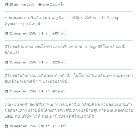
28 มกราคม 2568
อ่าน 2868 ครั้ง
ขอแสดงความยินดีแก่ ผศ.พญ.นิดา จารีมิตร ได้รับรางวัล Young
Gynecologist Award
31 พฤษภาคม 2567
อ่าน 2407 ครั้ง
ศิริราชรับมอบรถเข็นไฟฟ้าและเครื่องช่วยยก จากมูลนิธิโรคกล้ามเนื้อ
อ่อนแรง
31 พฤษภาคม 2567
อ่าน 1228 ครั้ง
ศิริราชจัดกิจกรรมเฉลิมพระเกียรติเนื่องในโอกาสวันเฉลิมพระชนมพรรษา
สมเด็จพระนางเจ้า ฯ พระบรมราชินี
31 พฤษภาคม 2567
อ่าน 4614 ครั้ง
คณะแพทยศาสตร์ศิริราชพยาบาล มหาวิทยาลัยมหิดล ร่วมลงนามบันทึก
ข้อตกลงความร่วมมือโครงการส่งเสริมความรู้ด้านสุขภาพบนแพลตฟอร์ม
LINE กับ บริษัท ไลน์ คอมพานี (ประเทศไทย) จํากัด
30 พฤษภาคม 2567
อ่าน 1217 ครั้ง