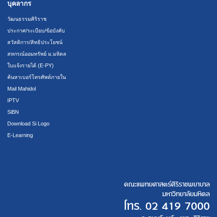
บุคลากร
วัฒนธรรมศิริราช
ประกาศ/ระเบียบ/ข้อบังคับ
สวัสดิการ/สิทธิประโยชน์
สหกรณ์ออมทรัพย์ ม.มหิดล
ใบแจ้งรายได้ (E-PY)
ค้นหาเบอร์โทรศัพท์ภายใน
Mail Mahidol
IPTV
SiBN
Download Si Logo
E-Learning
คณะแพทยศาสตร์ศิริราชพยาบาล
มหาวิทยาลัยมหิดล
โทร.
02 419 7000