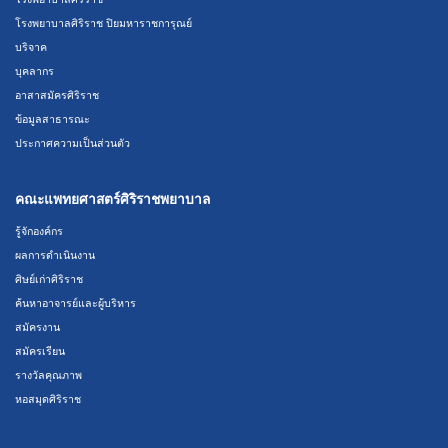
โรงพยาบาลศิริราช ปิยมหาราชการุณย์
บริจาค
บุคลากร
อาสาสมัครศิริราช
ข้อมูลสาธารณะ
ประกาศความเป็นส่วนตัว
คณะแพทยศาสตร์ศิริราชพยาบาล
รู้จักองค์กร
ผลการดำเนินงาน
ศิษย์เก่าศิริราช
ค้นหาอาจารย์และผู้บริหาร
สมัครงาน
สมัครเรียน
รางวัลคุณภาพ
หอสมุดศิริราช